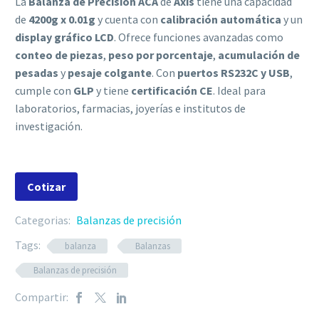
La
Balanza de Precisión ACA
de
Axis
tiene una capacidad
de
4200g x 0.01g
y cuenta con
calibración automática
y un
display gráfico LCD
. Ofrece funciones avanzadas como
conteo de piezas
,
peso por porcentaje
,
acumulación de
pesadas
y
pesaje colgante
. Con
puertos RS232C y USB
,
cumple con
GLP
y tiene
certificación CE
. Ideal para
laboratorios, farmacias, joyerías e institutos de
investigación.
Cotizar
Categorias:
Balanzas de precisión
Tags:
balanza
Balanzas
Balanzas de precisión
Compartir: