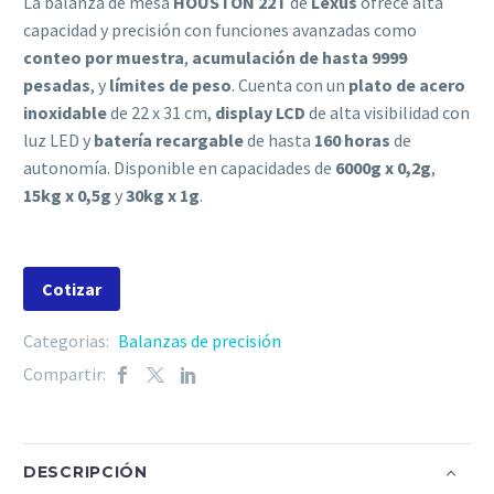
La balanza de mesa
HOUSTON 22T
de
Lexus
ofrece alta
capacidad y precisión con funciones avanzadas como
conteo por muestra
,
acumulación de hasta 9999
pesadas
, y
límites de peso
. Cuenta con un
plato de acero
inoxidable
de 22 x 31 cm,
display LCD
de alta visibilidad con
luz LED y
batería recargable
de hasta
160 horas
de
autonomía. Disponible en capacidades de
6000g x 0,2g
,
15kg x 0,5g
y
30kg x 1g
.
Cotizar
Categorias:
Balanzas de precisión
Compartir:
DESCRIPCIÓN