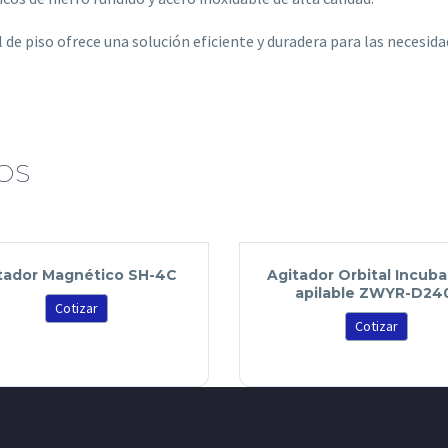
l de piso ofrece una solución eficiente y duradera para las necesid
OS
tador Magnético SH-4C
Agitador Orbital Incub
apilable ZWYR-D24
Cotizar
Cotizar