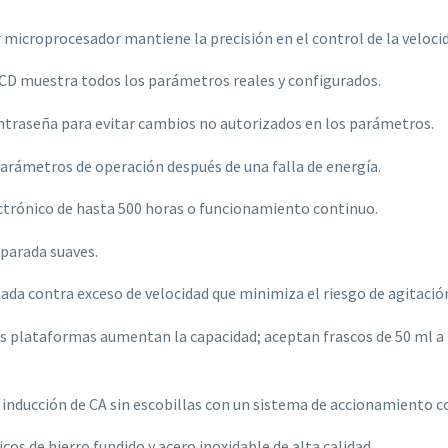
 microprocesador mantiene la precisión en el control de la veloci
LCD muestra todos los parámetros reales y configurados.
ntraseña para evitar cambios no autorizados en los parámetros.
arámetros de operación después de una falla de energía.
trónico de hasta 500 horas o funcionamiento continuo.
 parada suaves.
da contra exceso de velocidad que minimiza el riesgo de agitació
plataformas aumentan la capacidad; aceptan frascos de 50 ml a 1 L e
inducción de CA sin escobillas con un sistema de accionamiento 
os de hierro fundido y acero inoxidable de alta calidad.