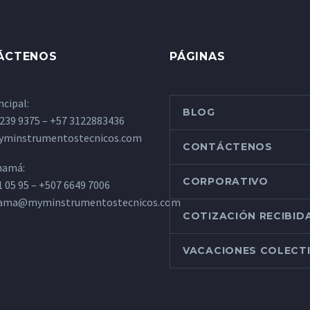
ÁCTENOS
PÁGINAS
ncipal:
BLOG
 239 9375 – +57 3122883436
minstrumentostecnicos.com
CONTÁCTENOS
namá:
CORPORATIVO
1 05 95 – +507 6649 7006
nama@myminstrumentostecnicos.com
COTIZACIÓN RECIBID
VACACIONES COLECT