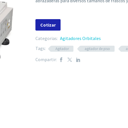
abrazaderas para diversos tamaños de frascos y
Cotizar
Categorias:
Agitadores Orbitales
Tags:
Agitador
agitador de piso
a
Compartir: