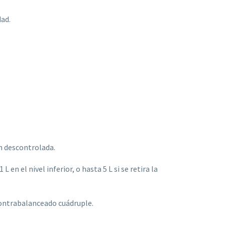
dad.
n descontrolada.
n el nivel inferior, o hasta 5 L si se retira la
contrabalanceado cuádruple.