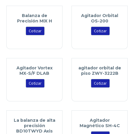
Balanza de
Agitador Orbital
Precisión MIX H
OS-200
Cotizar
Cotizar
Agitador Vortex
agitador orbital de
MX-S/F DLAB
piso ZWY-3222B
Cotizar
Cotizar
La balanza de alta
Agitador
precisión
Magnético SH-4C
BD10TWYD Axis