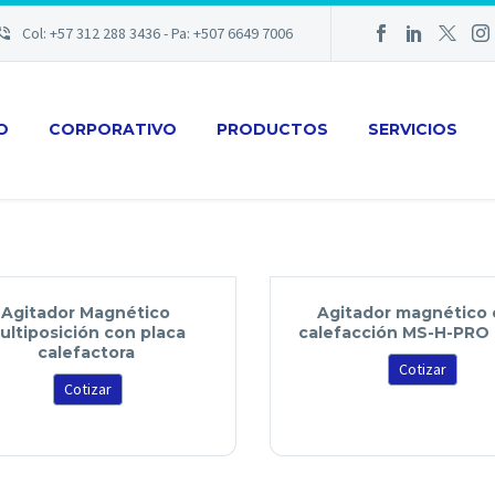
Col: +57 312 288 3436 - Pa: +507 6649 7006
IO
CORPORATIVO
PRODUCTOS
SERVICIOS
Agitador Magnético
Agitador magnético
ultiposición con placa
calefacción MS-H-PRO
calefactora
Cotizar
Cotizar