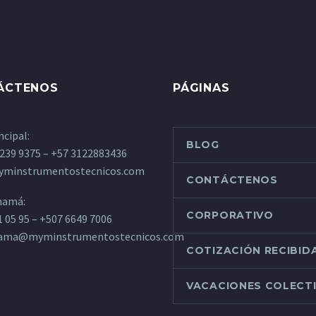
ÁCTENOS
PÁGINAS
ncipal:
BLOG
 239 9375 – +57 3122883436
minstrumentostecnicos.com
CONTÁCTENOS
namá:
CORPORATIVO
1 05 95 – +507 6649 7006
nama@myminstrumentostecnicos.com
COTIZACIÓN RECIBID
VACACIONES COLECT