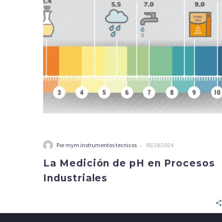
en
Procesos
Industriales
-
Por mym instrumentos tecnicos
08/28/2024
La Medición de pH en Procesos
Industriales