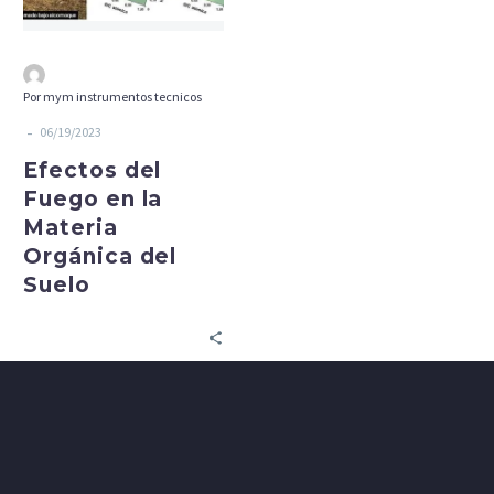
Orgánica
del
Suelo
Por mym instrumentos tecnicos
-
06/19/2023
Efectos del
Fuego en la
Materia
Orgánica del
Suelo