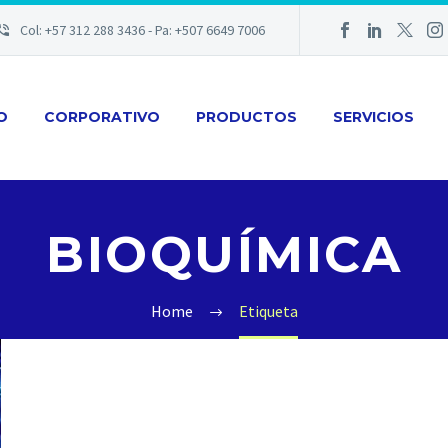
Col: +57 312 288 3436 - Pa: +507 6649 7006
IO
CORPORATIVO
PRODUCTOS
SERVICIOS
BIOQUÍMICA
Home
Etiqueta