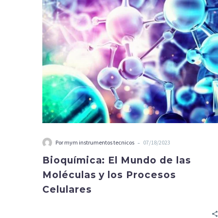
las
Moléculas
y
los
Procesos
Celulares
-
Por mym instrumentos tecnicos
07/18/2023
Bioquímica: El Mundo de las
Moléculas y los Procesos
Celulares