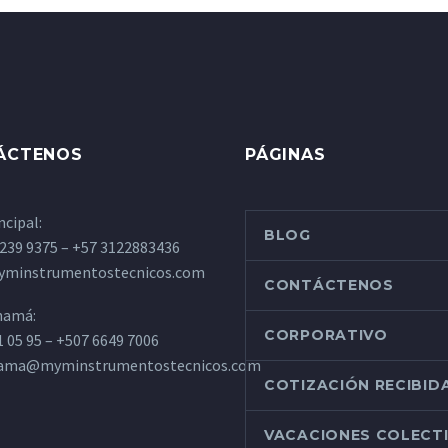
ÁCTENOS
PÁGINAS
ncipal:
BLOG
 239 9375 – +57 3122883436
minstrumentostecnicos.com
CONTÁCTENOS
namá:
CORPORATIVO
1 05 95 – +507 6649 7006
nama@myminstrumentostecnicos.com
COTIZACIÓN RECIBID
VACACIONES COLECT