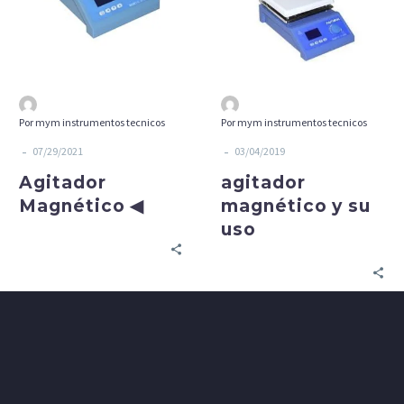
uso
Por mym instrumentos tecnicos
Por mym instrumentos tecnicos
-
-
07/29/2021
03/04/2019
Agitador
agitador
Magnético ◀
magnético y su
uso