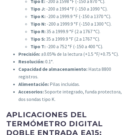
Tipo E:
-200 a 1598 °F (-150 a 870 °C).
Tipo J:
-200 a 1994 °F (-150 a 1090 °C).
Tipo K:
-200 a 1999.9 °F (-150 a 1370 °C).
Tipo N:
-200 a 1999.9 °F (-150 a 1300 °C).
Tipo R:
35 a 1999.9 °F (2 a 1767 °C).
Tipo S:
35 a 1999.9 °F (2 a 1767 °C).
Tipo T:
-200 a 752 °F (-150 a 400 °C).
Precisión:
±0.05% de la lectura (+1.5 °F/+0.75 °C).
Resolución:
0.1°.
Capacidad de almacenamiento:
Hasta 8800
registros.
Alimentación:
Pilas incluidas.
Accesorios:
Soporte integrado, funda protectora,
dos sondas tipo K.
APLICACIONES DEL
TERMÓMETRO DIGITAL
DOBLE ENTRADA EA15: