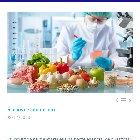



equipos de laboratorio
08/17/2023
La Industria Alimentaria es una parte esencial de nuestras