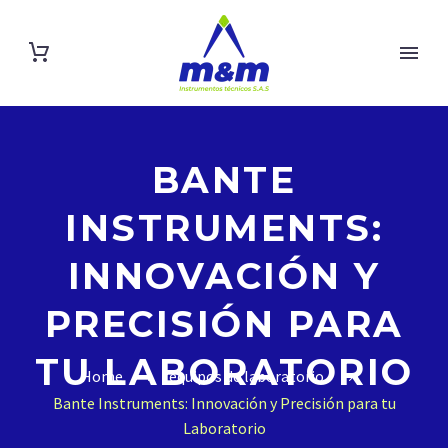
BANTE
INSTRUMENTS:
INNOVACIÓN Y
PRECISIÓN PARA
TU LABORATORIO
Home
equipos de laboratorio
Bante Instruments: Innovación y Precisión para tu
Laboratorio